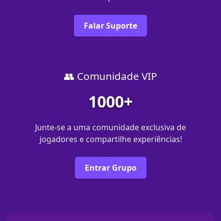
Falar Suporte
👥 Comunidade VIP
1000+
Junte-se a uma comunidade exclusiva de
jogadores e compartilhe experiências!
Entrar Grupo