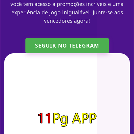
você tem acesso a promoções incríveis e uma
experiência de jogo inigualável. Junte-se aos
vencedores agora!
SEGUIR NO TELEGRAM