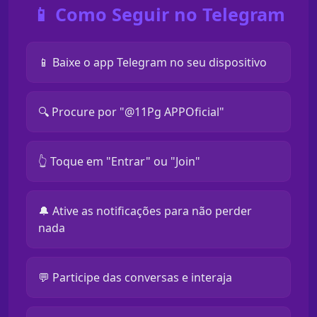
📱 Como Seguir no Telegram
📱 Baixe o app Telegram no seu dispositivo
🔍 Procure por "@11Pg APPOficial"
👆 Toque em "Entrar" ou "Join"
🔔 Ative as notificações para não perder
nada
💬 Participe das conversas e interaja