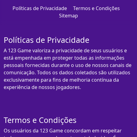
Políticas de Privacidade
Termos e Condições
Sitemap
Políticas de Privacidade
A 123 Game valoriza a privacidade de seus usuários e
está empenhada em proteger todas as informações
pessoais fornecidas durante o uso de nossos canais de
comunicação. Todos os dados coletados são utilizados
exclusivamente para fins de melhoria contínua da
experiência de nossos jogadores.
Termos e Condições
Os usuários da 123 Game concordam em respeitar