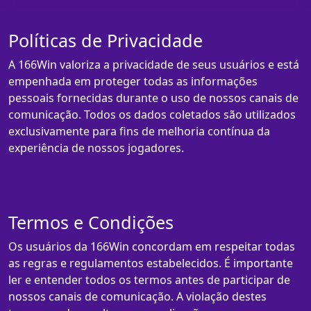
Políticas de Privacidade
A 166Win valoriza a privacidade de seus usuários e está
empenhada em proteger todas as informações
pessoais fornecidas durante o uso de nossos canais de
comunicação. Todos os dados coletados são utilizados
exclusivamente para fins de melhoria contínua da
experiência de nossos jogadores.
Termos e Condições
Os usuários da 166Win concordam em respeitar todas
as regras e regulamentos estabelecidos. É importante
ler e entender todos os termos antes de participar de
nossos canais de comunicação. A violação destes