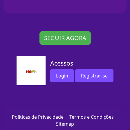
SEGUIR AGORA
Acessos
Login
Registrar-se
Políticas de Privacidade
Termos e Condições
Sitemap