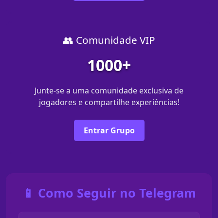
👥 Comunidade VIP
1000+
Junte-se a uma comunidade exclusiva de
jogadores e compartilhe experiências!
Entrar Grupo
📱 Como Seguir no Telegram