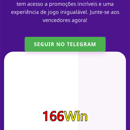
tem acesso a promoções incríveis e uma
experiência de jogo inigualável. Junte-se aos
vencedores agora!
SEGUIR NO TELEGRAM