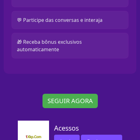
💬 Participe das conversas e interaja
🎁 Receba bônus exclusivos
automaticamente
SEGUIR AGORA
Acessos