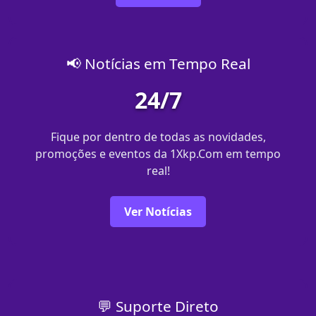
📢 Notícias em Tempo Real
24/7
Fique por dentro de todas as novidades,
promoções e eventos da 1Xkp.Com em tempo
real!
Ver Notícias
💬 Suporte Direto