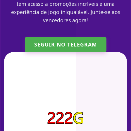
tem acesso a promoções incríveis e uma
experiência de jogo inigualável. Junte-se aos
vencedores agora!
SEGUIR NO TELEGRAM