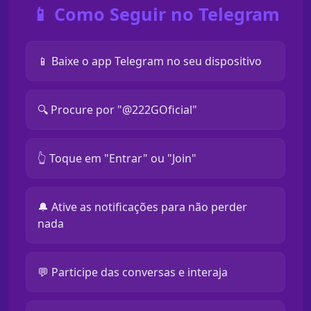
📱 Como Seguir no Telegram
📱 Baixe o app Telegram no seu dispositivo
🔍 Procure por "@222GOficial"
👆 Toque em "Entrar" ou "Join"
🔔 Ative as notificações para não perder
nada
💬 Participe das conversas e interaja