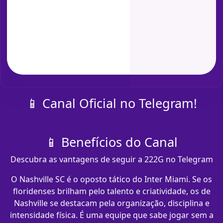
📱 Canal Oficial no Telegram!
📱 Benefícios do Canal
Descubra as vantagens de seguir a 222G no Telegram
O Nashville SC é o oposto tático do Inter Miami. Se os
floridenses brilham pelo talento e criatividade, os de
Nashville se destacam pela organização, disciplina e
intensidade física. É uma equipe que sabe jogar sem a