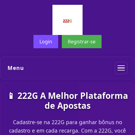
Login
Registrar-se
Menu
📱 222G A Melhor Plataforma
de Apostas
Cadastre-se na 222G para ganhar bônus no
cadastro e em cada recarga. Com a 222G, você