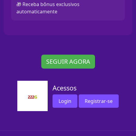
🎁 Receba bônus exclusivos
automaticamente
SEGUIR AGORA
Acessos
Login
Registrar-se