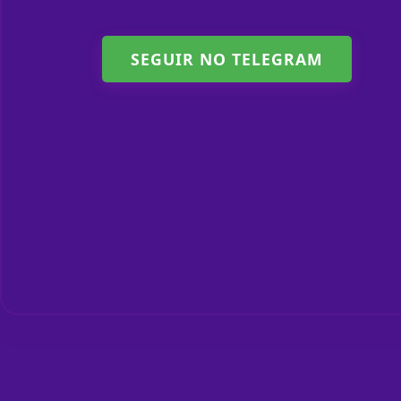
SEGUIR NO TELEGRAM