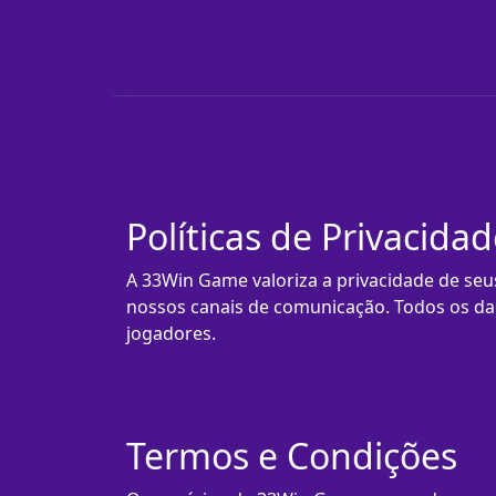
Políticas de Privacida
A 33Win Game valoriza a privacidade de se
nossos canais de comunicação. Todos os dad
jogadores.
Termos e Condições