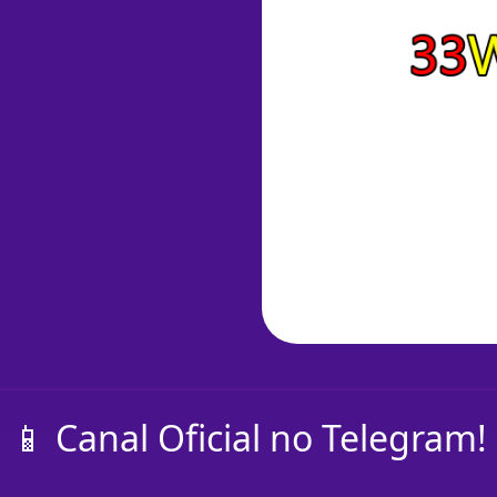
📱 Canal Oficial no Telegram!