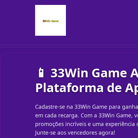
📱 33Win Game 
Plataforma de A
Cadastre-se na 33Win Game para ganha
em cada recarga. Com a 33Win Game, v
promoções incríveis e uma experiência d
Junte-se aos vencedores agora!