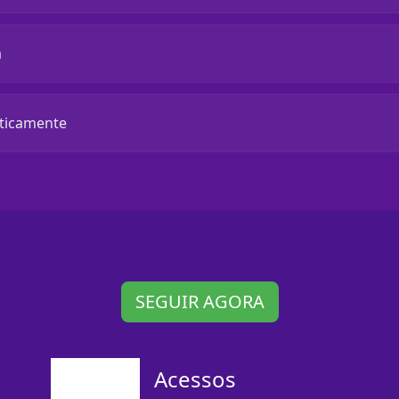
a
aticamente
SEGUIR AGORA
Acessos