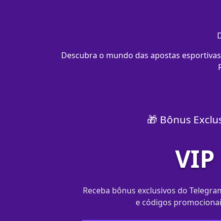
Descubra o mundo das apostas esportivas
🎁 Bônus Exclu
VIP
Receba bônus exclusivos do Telegra
e códigos promocionai