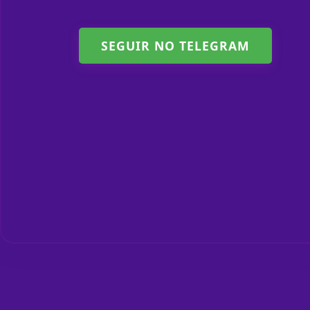
SEGUIR NO TELEGRAM