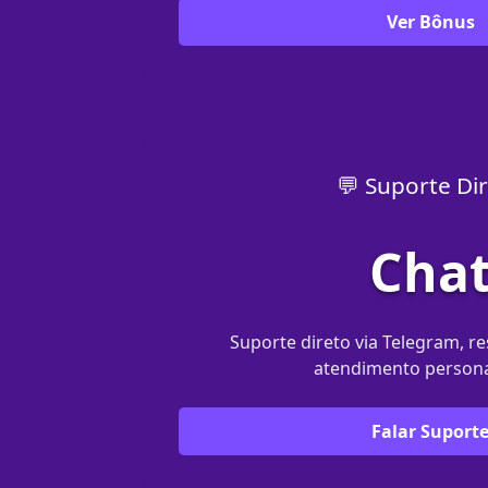
Ver Bônus
💬 Suporte Di
Cha
Suporte direto via Telegram, r
atendimento persona
Falar Suport