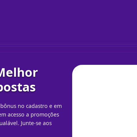
Melhor
postas
 bônus no cadastro e em
tem acesso a promoções
ualável. Junte-se aos