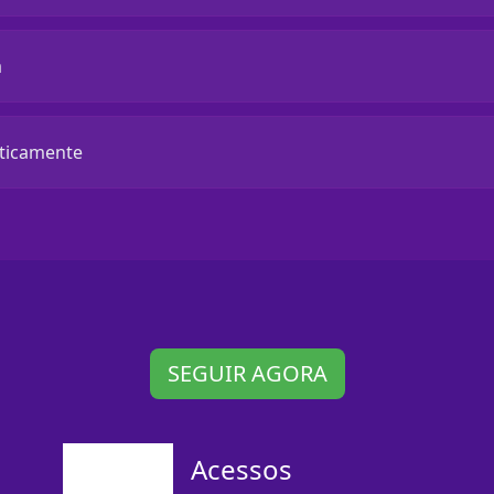
a
aticamente
SEGUIR AGORA
Acessos