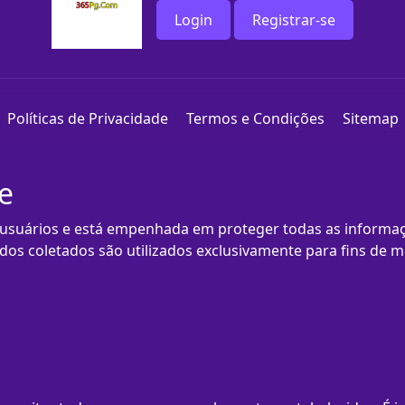
Login
Registrar-se
Políticas de Privacidade
Termos e Condições
Sitemap
de
s usuários e está empenhada em proteger todas as informaç
os coletados são utilizados exclusivamente para fins de m