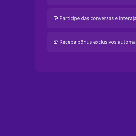
💬 Participe das conversas e interaj
🎁 Receba bônus exclusivos autom