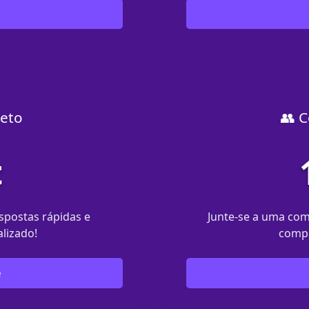
reto
👥 
t
espostas rápidas e
Junte-se a uma com
lizado!
compa
e