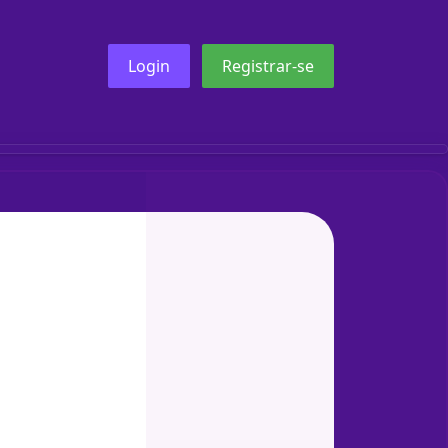
Login
Registrar-se