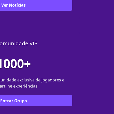
Ver Notícias
Comunidade VIP
1000+
unidade exclusiva de jogadores e
rtilhe experiências!
Entrar Grupo