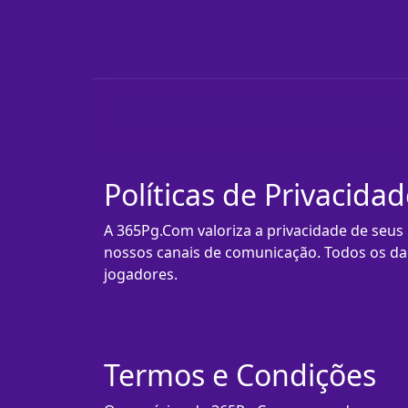
Políticas de Privacida
A 365Pg.Com valoriza a privacidade de seu
nossos canais de comunicação. Todos os dad
jogadores.
Termos e Condições