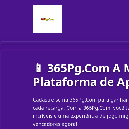
📱 365Pg.Com A 
Plataforma de A
Cadastre-se na 365Pg.Com para ganhar
cada recarga. Com a 365Pg.Com, você 
incríveis e uma experiência de jogo inig
vencedores agora!