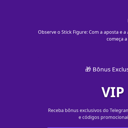
Observe o Stick Figure: Com a aposta e a 
começa a 
🎁 Bônus Exclu
VIP
Receba bônus exclusivos do Telegra
e códigos promocionai