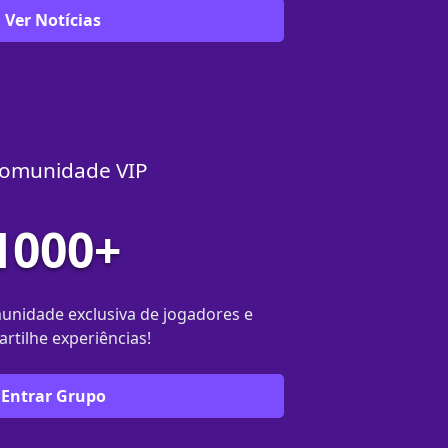
Ver Notícias
Comunidade VIP
1000+
unidade exclusiva de jogadores e
rtilhe experiências!
Entrar Grupo