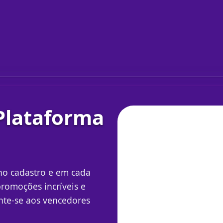
 Plataforma
no cadastro e em cada
promoções incríveis e
unte-se aos vencedores