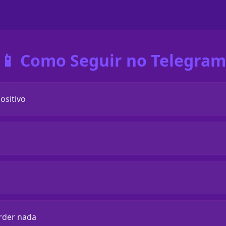
📱 Como Seguir no Telegram
ositivo
erder nada