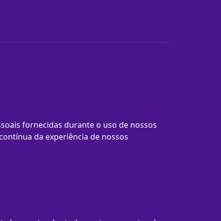
ssoais fornecidas durante o uso de nossos
 contínua da experiência de nossos