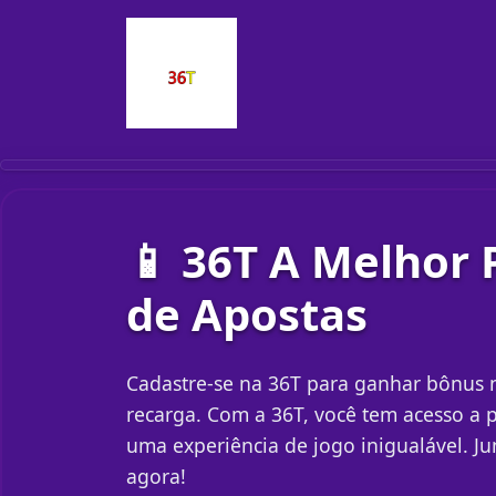
📱 36T A Melhor
de Apostas
Cadastre-se na 36T para ganhar bônus 
recarga. Com a 36T, você tem acesso a 
uma experiência de jogo inigualável. J
agora!