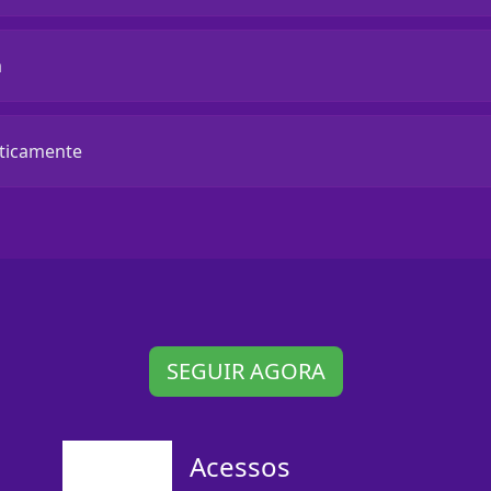
a
aticamente
SEGUIR AGORA
Acessos