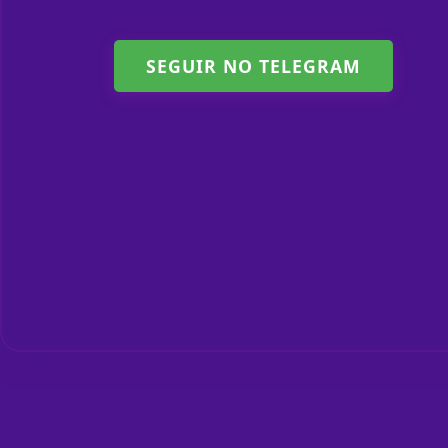
SEGUIR NO TELEGRAM