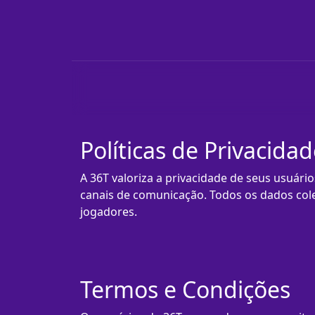
Políticas de Privacida
A 36T valoriza a privacidade de seus usuár
canais de comunicação. Todos os dados cole
jogadores.
Termos e Condições