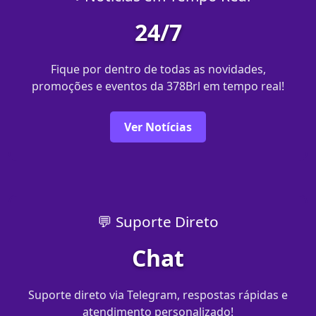
24/7
Fique por dentro de todas as novidades,
promoções e eventos da 378Brl em tempo real!
Ver Notícias
💬 Suporte Direto
Chat
Suporte direto via Telegram, respostas rápidas e
atendimento personalizado!