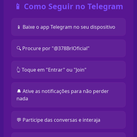
📱 Como Seguir no Telegram
📱 Baixe o app Telegram no seu dispositivo
🔍 Procure por "@378BrlOficial"
👆 Toque em "Entrar" ou "Join"
🔔 Ative as notificações para não perder
nada
💬 Participe das conversas e interaja