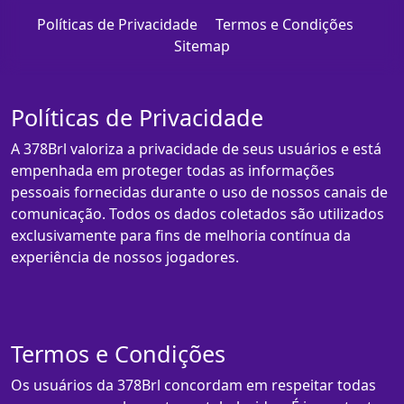
Políticas de Privacidade
Termos e Condições
Sitemap
Políticas de Privacidade
A 378Brl valoriza a privacidade de seus usuários e está
empenhada em proteger todas as informações
pessoais fornecidas durante o uso de nossos canais de
comunicação. Todos os dados coletados são utilizados
exclusivamente para fins de melhoria contínua da
experiência de nossos jogadores.
Termos e Condições
Os usuários da 378Brl concordam em respeitar todas