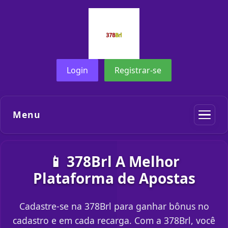
Login
Registrar-se
Menu
📱 378Brl A Melhor
Plataforma de Apostas
Cadastre-se na 378Brl para ganhar bônus no
cadastro e em cada recarga. Com a 378Brl, você