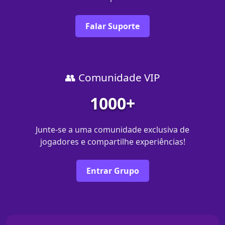
Falar Suporte
👥 Comunidade VIP
1000+
Junte-se a uma comunidade exclusiva de
jogadores e compartilhe experiências!
Entrar Grupo