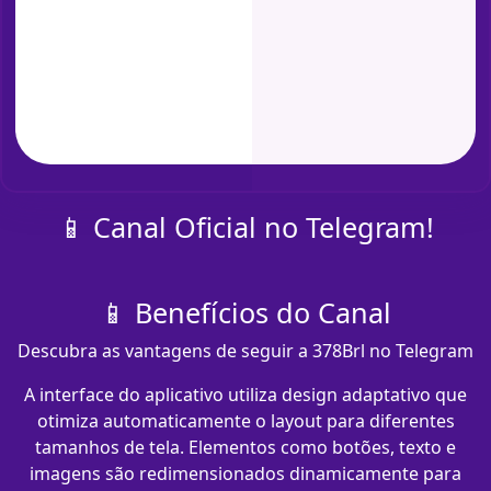
📱 Canal Oficial no Telegram!
📱 Benefícios do Canal
Descubra as vantagens de seguir a 378Brl no Telegram
A interface do aplicativo utiliza design adaptativo que
otimiza automaticamente o layout para diferentes
tamanhos de tela. Elementos como botões, texto e
imagens são redimensionados dinamicamente para