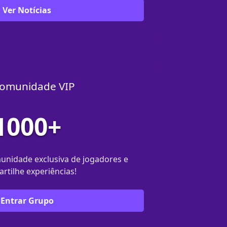
Ver Notícias
Comunidade VIP
1000+
unidade exclusiva de jogadores e
rtilhe experiências!
Entrar Grupo