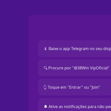
📱 Baixe o app Telegram no seu disp
🔍 Procure por "@38Win VipOficial"
👆 Toque em "Entrar" ou "Join"
🔔 Ative as notificações para não p