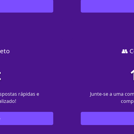
reto
👥 
t
espostas rápidas e
Junte-se a uma com
lizado!
compa
e