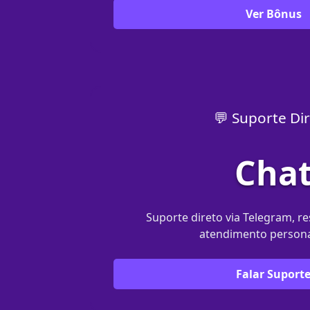
Ver Bônus
💬 Suporte Di
Cha
Suporte direto via Telegram, r
atendimento persona
Falar Suport