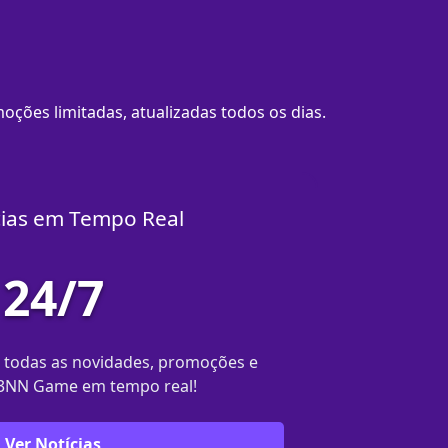
m
ções limitadas, atualizadas todos os dias.
cias em Tempo Real
24/7
e todas as novidades, promoções e
 3NN Game em tempo real!
Ver Notícias