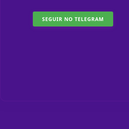
SEGUIR NO TELEGRAM