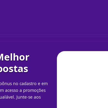
Melhor
postas
bônus no cadastro e em
em acesso a promoções
ualável. Junte-se aos