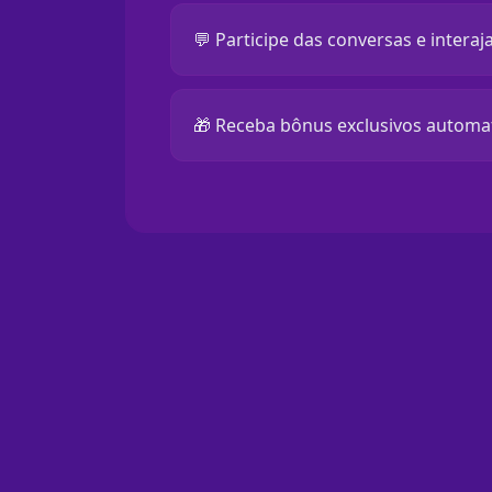
💬 Participe das conversas e interaj
🎁 Receba bônus exclusivos autom