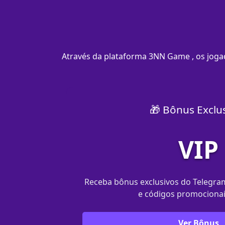
Através da plataforma 3NN Game , os jogad
🎁 Bônus Exclu
VIP
Receba bônus exclusivos do Telegra
e códigos promocionai
Ver Bônus