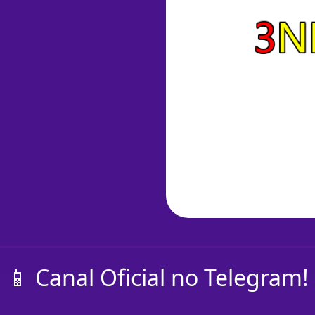
📱 Canal Oficial no Telegram!