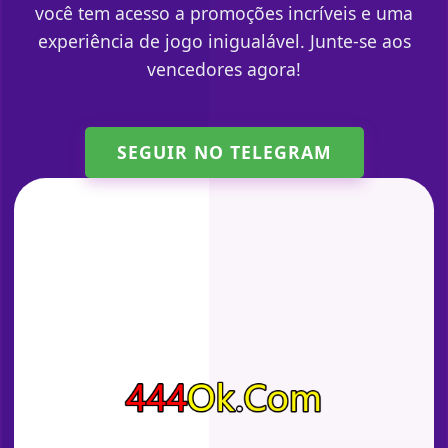
você tem acesso a promoções incríveis e uma
experiência de jogo inigualável. Junte-se aos
vencedores agora!
SEGUIR NO TELEGRAM