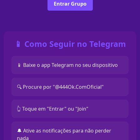
Entrar Grupo
📱 Como Seguir no Telegram
📱 Baixe o app Telegram no seu dispositivo
🔍 Procure por "@444Ok.ComOficial"
👆 Toque em "Entrar" ou "Join"
🔔 Ative as notificações para não perder
nada