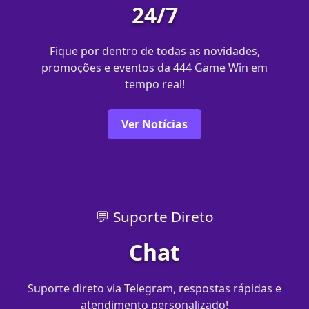
24/7
Fique por dentro de todas as novidades,
promoções e eventos da 444 Game Win em
tempo real!
Ver Notícias
💬 Suporte Direto
Chat
Suporte direto via Telegram, respostas rápidas e
atendimento personalizado!