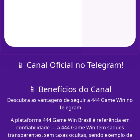
📱 Canal Oficial no Telegram!
📱 Benefícios do Canal
Descubra as vantagens de seguir a 444 Game Win no
Telegram
A plataforma 444 Game Win Brasil é referência em
confiabilidade — a 444 Game Win tem saques
transparentes, sem taxas ocultas, sendo exemplo de