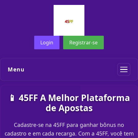
Login
Registrar-se
Menu
📱 45FF A Melhor Plataforma
de Apostas
Cadastre-se na 45FF para ganhar bônus no
cadastro e em cada recarga. Com a 45FF, você tem