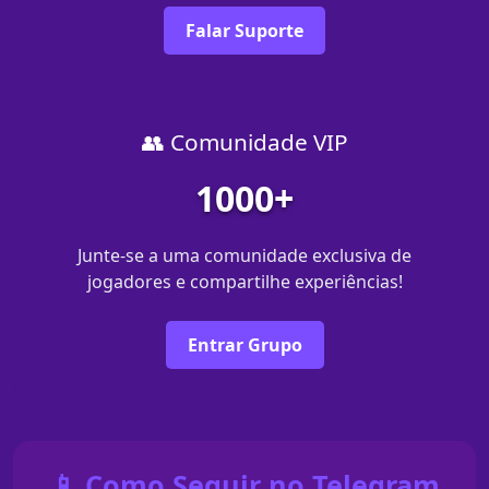
Falar Suporte
👥 Comunidade VIP
1000+
Junte-se a uma comunidade exclusiva de
jogadores e compartilhe experiências!
Entrar Grupo
📱 Como Seguir no Telegram