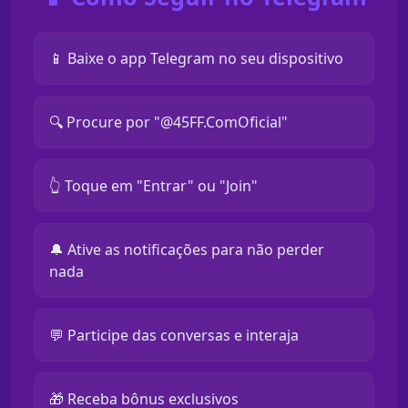
📱 Baixe o app Telegram no seu dispositivo
🔍 Procure por "@45FF.ComOficial"
👆 Toque em "Entrar" ou "Join"
🔔 Ative as notificações para não perder
nada
💬 Participe das conversas e interaja
🎁 Receba bônus exclusivos