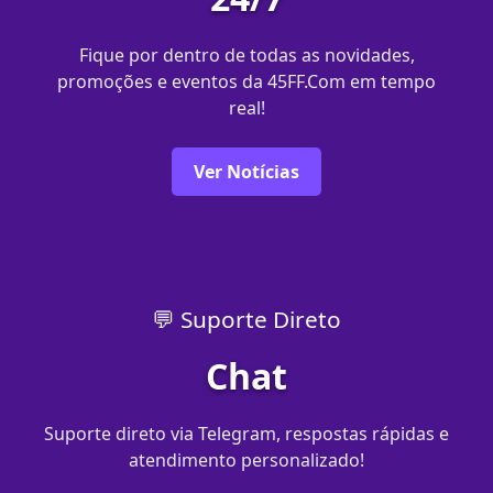
Fique por dentro de todas as novidades,
promoções e eventos da 45FF.Com em tempo
real!
Ver Notícias
💬 Suporte Direto
Chat
Suporte direto via Telegram, respostas rápidas e
atendimento personalizado!