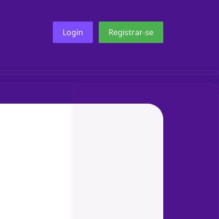
Login
Registrar-se