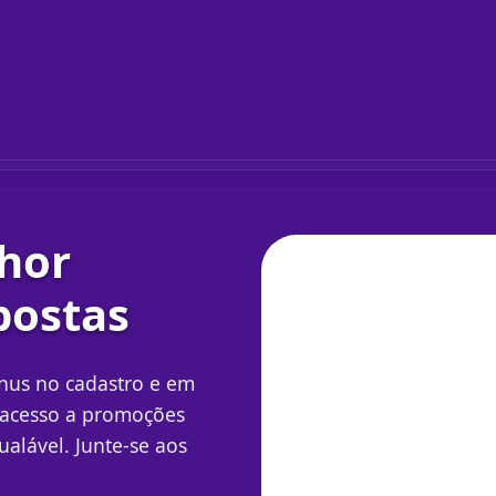
lhor
postas
nus no cadastro e em
 acesso a promoções
ualável. Junte-se aos