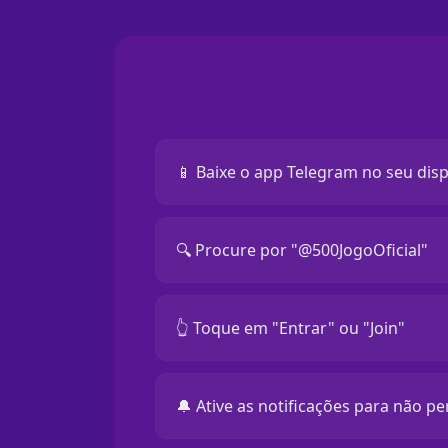
📱 Baixe o app Telegram no seu disp
🔍 Procure por "@500JogoOficial"
👆 Toque em "Entrar" ou "Join"
🔔 Ative as notificações para não p