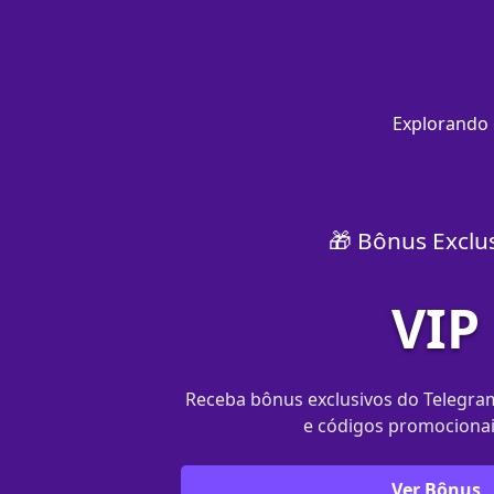
Explorando
🎁 Bônus Exclu
VIP
Receba bônus exclusivos do Telegra
e códigos promocionai
Ver Bônus