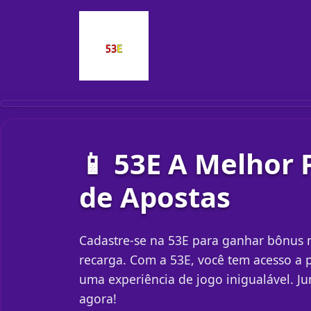
📱 53E A Melhor 
de Apostas
Cadastre-se na 53E para ganhar bônus 
recarga. Com a 53E, você tem acesso a 
uma experiência de jogo inigualável. J
agora!