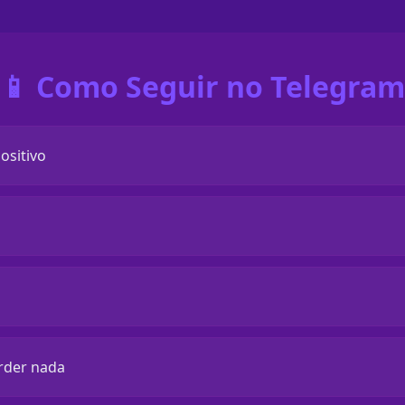
📱 Como Seguir no Telegram
ositivo
erder nada