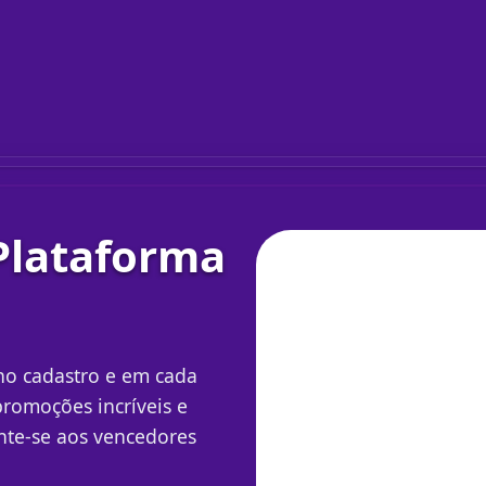
Plataforma
no cadastro e em cada
promoções incríveis e
unte-se aos vencedores