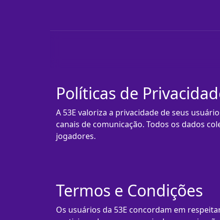
Políticas de Privacida
A 53E valoriza a privacidade de seus usuár
canais de comunicação. Todos os dados cole
jogadores.
Termos e Condições
Os usuários da 53E concordam em respeitar 