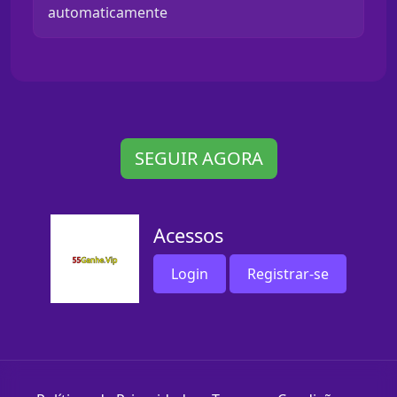
automaticamente
SEGUIR AGORA
Acessos
Login
Registrar-se