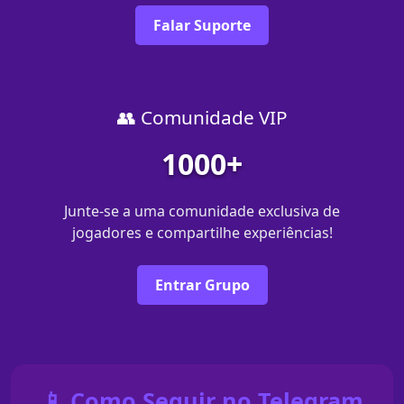
Falar Suporte
👥 Comunidade VIP
1000+
Junte-se a uma comunidade exclusiva de
jogadores e compartilhe experiências!
Entrar Grupo
📱 Como Seguir no Telegram