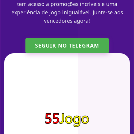
tem acesso a promoções incríveis e uma
experiência de jogo inigualável. Junte-se aos
vencedores agora!
SEGUIR NO TELEGRAM