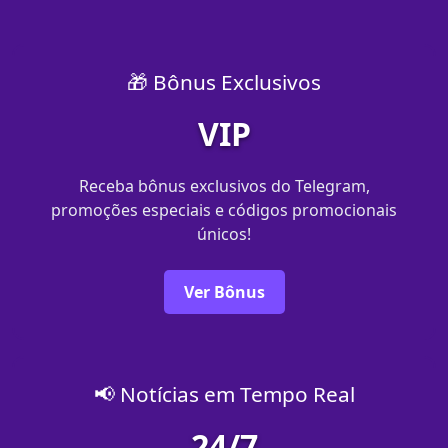
🎁 Bônus Exclusivos
VIP
Receba bônus exclusivos do Telegram,
promoções especiais e códigos promocionais
únicos!
Ver Bônus
📢 Notícias em Tempo Real
24/7