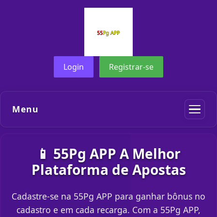
Login
Registrar-se
Menu
📱 55Pg APP A Melhor
Plataforma de Apostas
Cadastre-se na 55Pg APP para ganhar bônus no
cadastro e em cada recarga. Com a 55Pg APP,