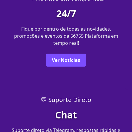
24/7
Fique por dentro de todas as novidades,
promoções e eventos da 56755 Plataforma em
tempo real!
Ver Notícias
💬 Suporte Direto
Chat
Suporte direto via Telegram, respostas rápidas e