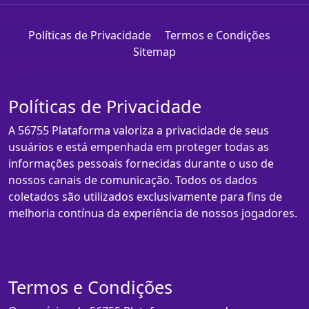
Políticas de Privacidade
Termos e Condições
Sitemap
Políticas de Privacidade
A 56755 Plataforma valoriza a privacidade de seus
usuários e está empenhada em proteger todas as
informações pessoais fornecidas durante o uso de
nossos canais de comunicação. Todos os dados
coletados são utilizados exclusivamente para fins de
melhoria contínua da experiência de nossos jogadores.
Termos e Condições