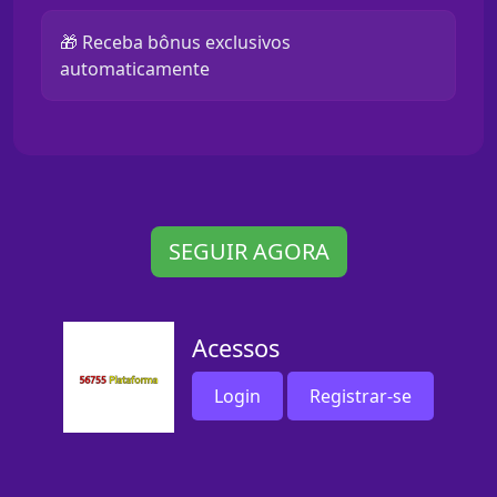
🎁 Receba bônus exclusivos
automaticamente
SEGUIR AGORA
Acessos
Login
Registrar-se