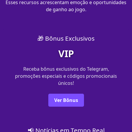
Esses recursos acrescentam emoção e oportunidades
de ganho ao jogo.
🎁 Bônus Exclusivos
VIP
Receba bônus exclusivos do Telegram,
promoções especiais e códigos promocionais
únicos!
Ver Bônus
📢 Notícias em Tempo Real