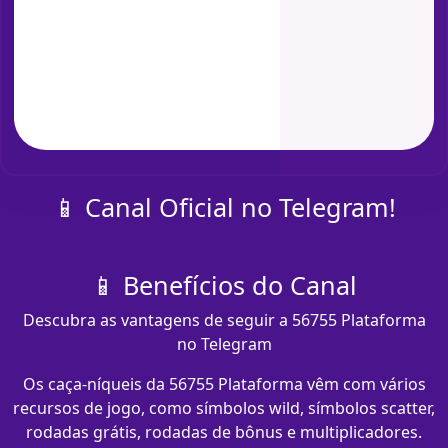
📱 Canal Oficial no Telegram!
📱 Benefícios do Canal
Descubra as vantagens de seguir a 56755 Plataforma
no Telegram
Os caça-níqueis da 56755 Plataforma vêm com vários
recursos de jogo, como símbolos wild, símbolos scatter,
rodadas grátis, rodadas de bônus e multiplicadores.