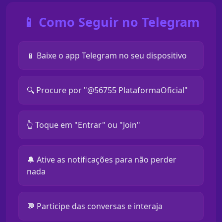
📱 Como Seguir no Telegram
📱 Baixe o app Telegram no seu dispositivo
🔍 Procure por "@56755 PlataformaOficial"
👆 Toque em "Entrar" ou "Join"
🔔 Ative as notificações para não perder
nada
💬 Participe das conversas e interaja