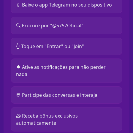
📱 Baixe o app Telegram no seu dispositivo
🔍 Procure por "@5757Oficial"
👆 Toque em "Entrar" ou "Join"
🔔 Ative as notificações para não perder
nada
💬 Participe das conversas e interaja
🎁 Receba bônus exclusivos
automaticamente