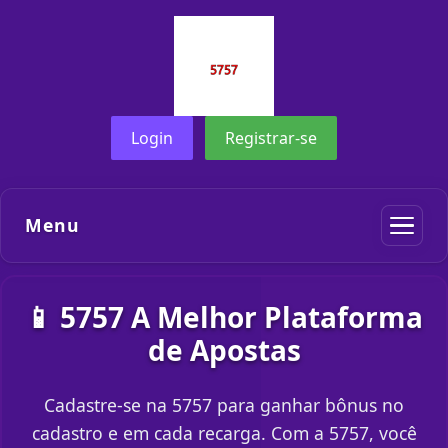
Login
Registrar-se
Menu
📱 5757 A Melhor Plataforma
de Apostas
Cadastre-se na 5757 para ganhar bônus no
cadastro e em cada recarga. Com a 5757, você