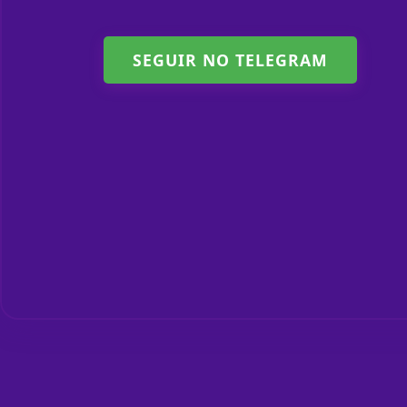
SEGUIR NO TELEGRAM