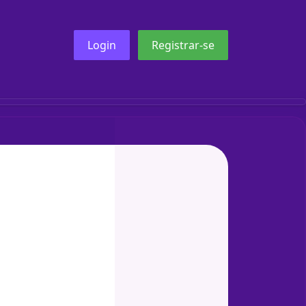
Login
Registrar-se