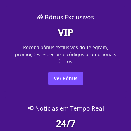
🎁 Bônus Exclusivos
VIP
Receba bônus exclusivos do Telegram,
promoções especiais e códigos promocionais
únicos!
Ver Bônus
📢 Notícias em Tempo Real
24/7