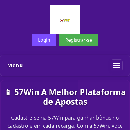
Login
Registrar-se
Menu
📱 57Win A Melhor Plataforma
de Apostas
Cadastre-se na 57Win para ganhar bônus no
cadastro e em cada recarga. Com a 57Win, você