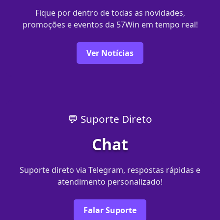
Fique por dentro de todas as novidades,
promoções e eventos da 57Win em tempo real!
Ver Notícias
💬 Suporte Direto
Chat
Suporte direto via Telegram, respostas rápidas e
atendimento personalizado!
Falar Suporte