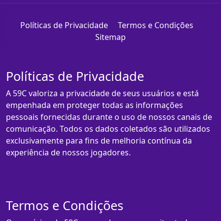
Políticas de Privacidade
Termos e Condições
Sitemap
Políticas de Privacidade
A 59C valoriza a privacidade de seus usuários e está
empenhada em proteger todas as informações
pessoais fornecidas durante o uso de nossos canais de
comunicação. Todos os dados coletados são utilizados
exclusivamente para fins de melhoria contínua da
experiência de nossos jogadores.
Termos e Condições