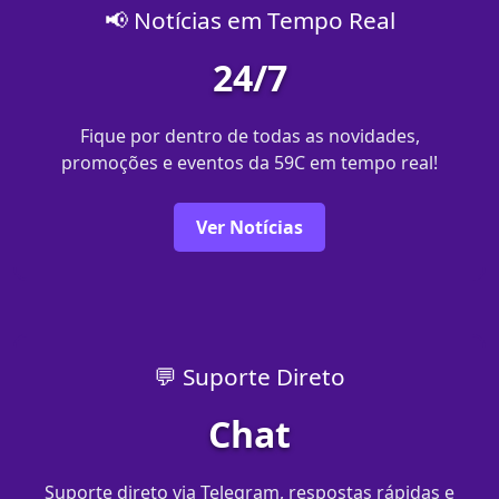
📢 Notícias em Tempo Real
24/7
Fique por dentro de todas as novidades,
promoções e eventos da 59C em tempo real!
Ver Notícias
💬 Suporte Direto
Chat
Suporte direto via Telegram, respostas rápidas e