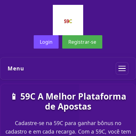
Login
Registrar-se
Menu
📱 59C A Melhor Plataforma
de Apostas
Cadastre-se na 59C para ganhar bônus no
cadastro e em cada recarga. Com a 59C, você tem