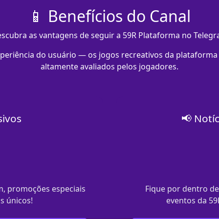
📱 Benefícios do Canal
scubra as vantagens de seguir a 59R Plataforma no Teleg
xperiência do usuário — os jogos recreativos da plataform
altamente avaliados pelos jogadores.
sivos
📢 Notí
m, promoções especiais
Fique por dentro d
s únicos!
eventos da 59