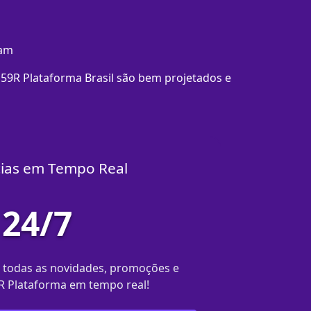
ram
a 59R Plataforma Brasil são bem projetados e
cias em Tempo Real
24/7
e todas as novidades, promoções e
R Plataforma em tempo real!