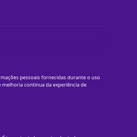
ormações pessoais fornecidas durante o uso
e melhoria contínua da experiência de