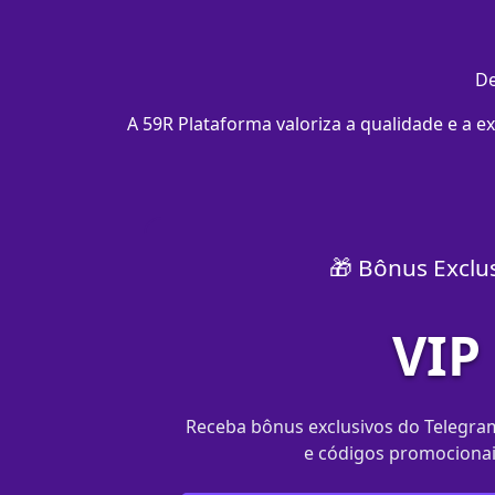
De
A 59R Plataforma valoriza a qualidade e a e
🎁 Bônus Exclu
VIP
Receba bônus exclusivos do Telegra
e códigos promocionai