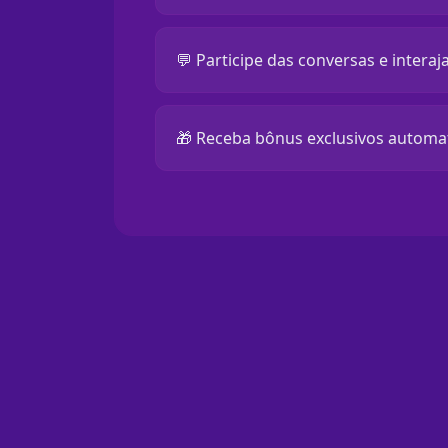
💬 Participe das conversas e interaj
🎁 Receba bônus exclusivos autom