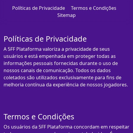
Políticas de Privacidade
Termos e Condições
Sitemap
Políticas de Privacidade
A 5FF Plataforma valoriza a privacidade de seus
usuários e está empenhada em proteger todas as
informações pessoais fornecidas durante o uso de
nossos canais de comunicação. Todos os dados
coletados são utilizados exclusivamente para fins de
melhoria contínua da experiência de nossos jogadores.
Termos e Condições
Os usuários da 5FF Plataforma concordam em respeitar