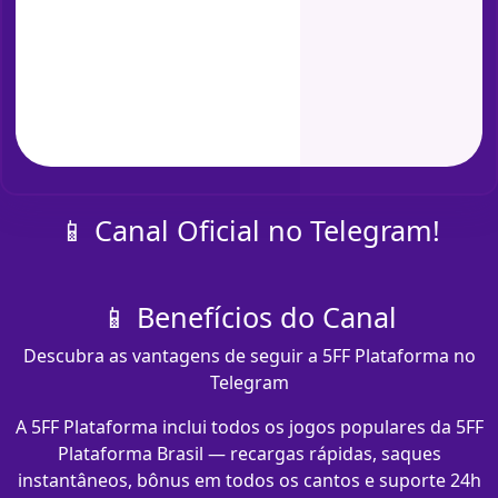
📱 Canal Oficial no Telegram!
📱 Benefícios do Canal
Descubra as vantagens de seguir a 5FF Plataforma no
Telegram
A 5FF Plataforma inclui todos os jogos populares da 5FF
Plataforma Brasil — recargas rápidas, saques
instantâneos, bônus em todos os cantos e suporte 24h