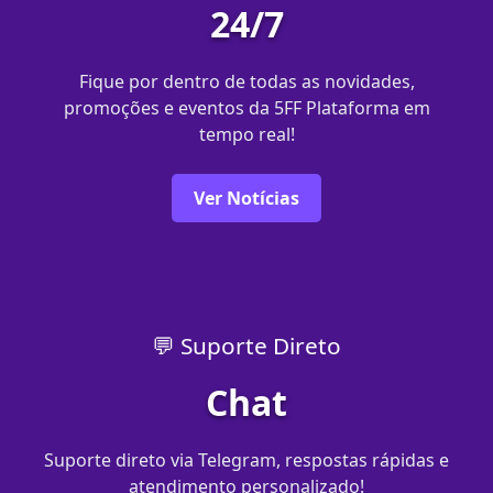
24/7
Fique por dentro de todas as novidades,
promoções e eventos da 5FF Plataforma em
tempo real!
Ver Notícias
💬 Suporte Direto
Chat
Suporte direto via Telegram, respostas rápidas e
atendimento personalizado!