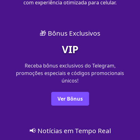
com experiência otimizada para celular.
🎁 Bônus Exclusivos
VIP
Receba bônus exclusivos do Telegram,
promoções especiais e códigos promocionais
únicos!
Ver Bônus
📢 Notícias em Tempo Real