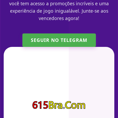
você tem acesso a promoções incríveis e uma
experiência de jogo inigualável. Junte-se aos
vencedores agora!
SEGUIR NO TELEGRAM