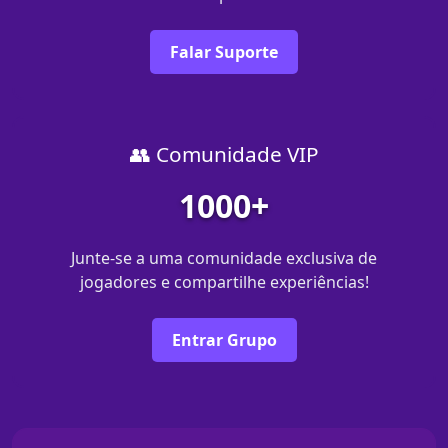
Falar Suporte
👥 Comunidade VIP
1000+
Junte-se a uma comunidade exclusiva de
jogadores e compartilhe experiências!
Entrar Grupo