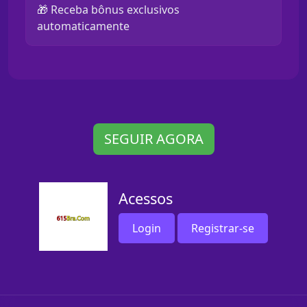
🎁 Receba bônus exclusivos
automaticamente
SEGUIR AGORA
Acessos
Login
Registrar-se