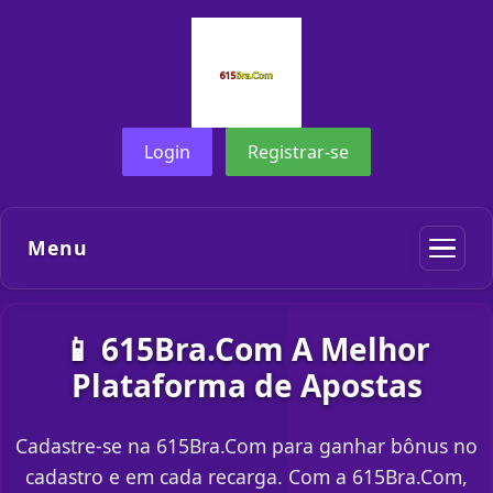
Login
Registrar-se
Menu
📱 615Bra.Com A Melhor
Plataforma de Apostas
Cadastre-se na 615Bra.Com para ganhar bônus no
cadastro e em cada recarga. Com a 615Bra.Com,