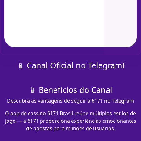
📱 Canal Oficial no Telegram!
📱 Benefícios do Canal
Descubra as vantagens de seguir a 6171 no Telegram
O app de cassino 6171 Brasil reúne múltiplos estilos de
jogo — a 6171 proporciona experiências emocionantes
de apostas para milhões de usuários.