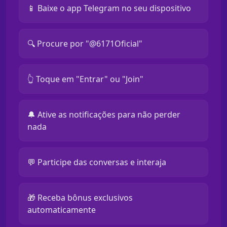
📱 Baixe o app Telegram no seu dispositivo
🔍 Procure por "@6171Oficial"
👆 Toque em "Entrar" ou "Join"
🔔 Ative as notificações para não perder
nada
💬 Participe das conversas e interaja
🎁 Receba bônus exclusivos
automaticamente