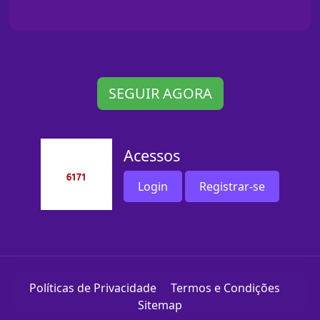
SEGUIR AGORA
Acessos
Login
Registrar-se
Políticas de Privacidade
Termos e Condições
Sitemap