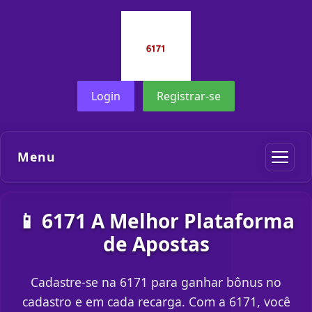
Login
Registrar-se
Menu
📱 6171 A Melhor Plataforma
de Apostas
Cadastre-se na 6171 para ganhar bônus no
cadastro e em cada recarga. Com a 6171, você