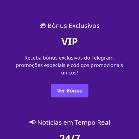
🎁 Bônus Exclusivos
VIP
Receba bônus exclusivos do Telegram,
promoções especiais e códigos promocionais
únicos!
Ver Bônus
📢 Notícias em Tempo Real
24/7