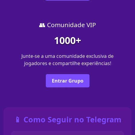
👥 Comunidade VIP
1000+
Junte-se a uma comunidade exclusiva de
jogadores e compartilhe experiências!
Entrar Grupo
📱 Como Seguir no Telegram