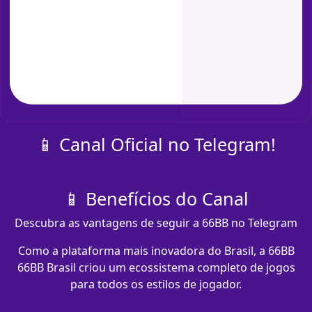
📱 Canal Oficial no Telegram!
📱 Benefícios do Canal
Descubra as vantagens de seguir a 66BB no Telegram
Como a plataforma mais inovadora do Brasil, a 66BB
66BB Brasil criou um ecossistema completo de jogos
para todos os estilos de jogador.