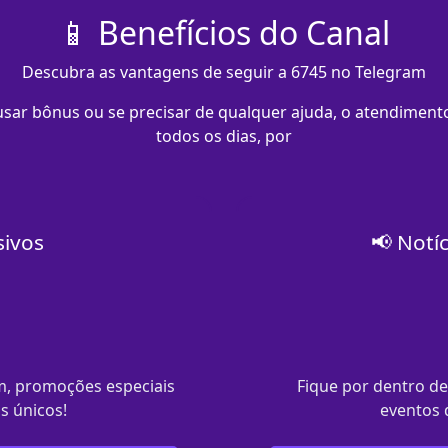
📱 Benefícios do Canal
Descubra as vantagens de seguir a 6745 no Telegram
usar bônus ou se precisar de qualquer ajuda, o atendimento 
todos os dias, por
sivos
📢 Notí
m, promoções especiais
Fique por dentro d
s únicos!
eventos 