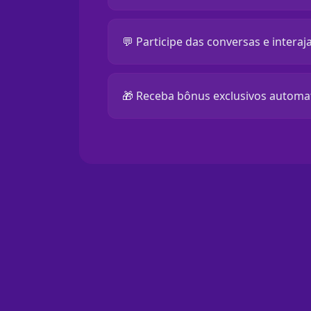
💬 Participe das conversas e interaj
🎁 Receba bônus exclusivos autom