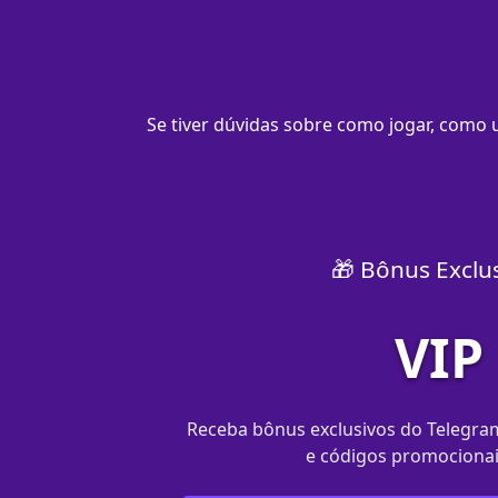
Se tiver dúvidas sobre como jogar, como 
🎁 Bônus Exclu
VIP
Receba bônus exclusivos do Telegra
e códigos promocionai