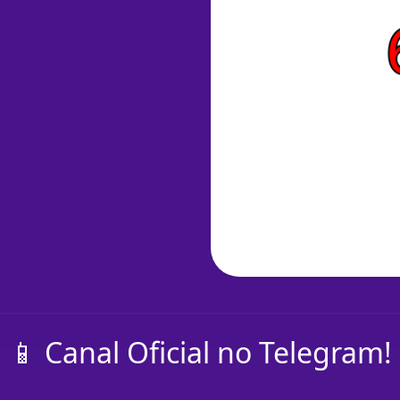
📱 Canal Oficial no Telegram!