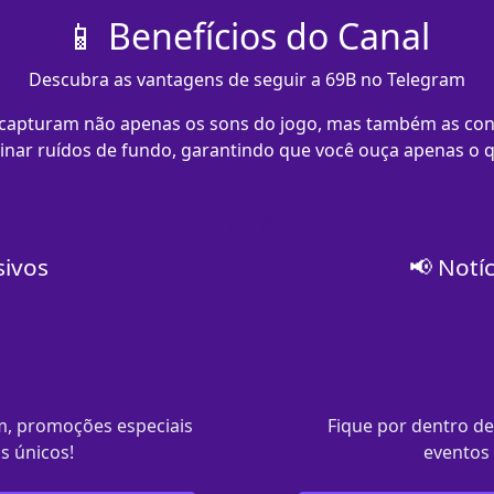
📱 Benefícios do Canal
Descubra as vantagens de seguir a 69B no Telegram
e capturam não apenas os sons do jogo, mas também as conv
inar ruídos de fundo, garantindo que você ouça apenas o qu
sivos
📢 Notí
m, promoções especiais
Fique por dentro d
s únicos!
eventos