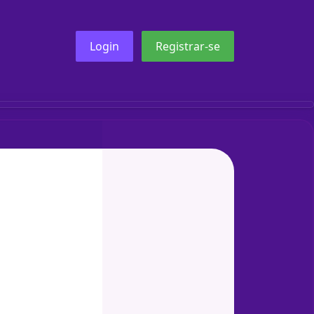
Login
Registrar-se