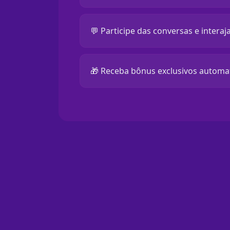
💬 Participe das conversas e interaj
🎁 Receba bônus exclusivos autom