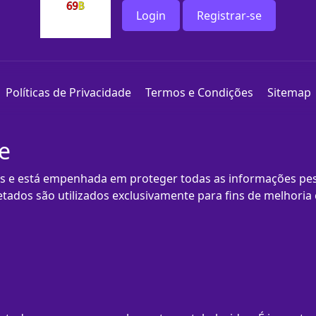
Login
Registrar-se
Políticas de Privacidade
Termos e Condições
Sitemap
de
ios e está empenhada em proteger todas as informações pe
tados são utilizados exclusivamente para fins de melhoria