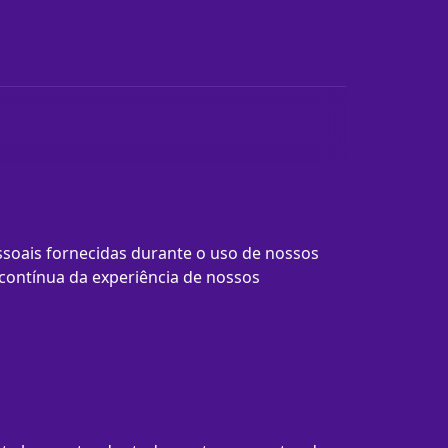
ssoais fornecidas durante o uso de nossos
 contínua da experiência de nossos