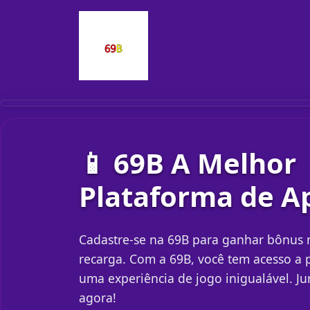
📱 69B A Melhor
Plataforma de A
Cadastre-se na 69B para ganhar bônus 
recarga. Com a 69B, você tem acesso a 
uma experiência de jogo inigualável. J
agora!