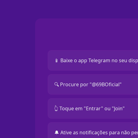
📱 Baixe o app Telegram no seu disp
🔍 Procure por "@69BOficial"
👆 Toque em "Entrar" ou "Join"
🔔 Ative as notificações para não p