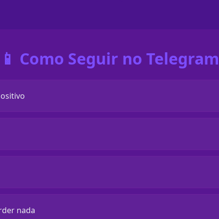
📱 Como Seguir no Telegram
ositivo
erder nada