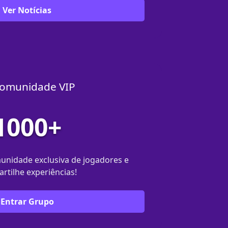
Ver Notícias
Comunidade VIP
1000+
unidade exclusiva de jogadores e
rtilhe experiências!
Entrar Grupo