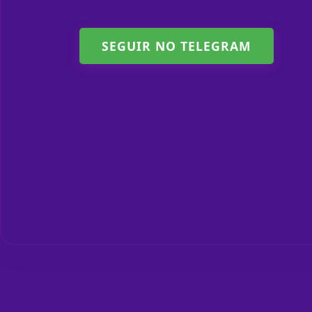
SEGUIR NO TELEGRAM