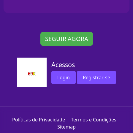
SEGUIR AGORA
Acessos
Login
Registrar-se
Políticas de Privacidade
Termos e Condições
Sitemap