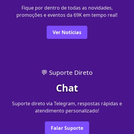
Fique por dentro de todas as novidades,
promoções e eventos da 69K em tempo real!
Ver Notícias
💬 Suporte Direto
Chat
Suporte direto via Telegram, respostas rápidas e
atendimento personalizado!
Falar Suporte