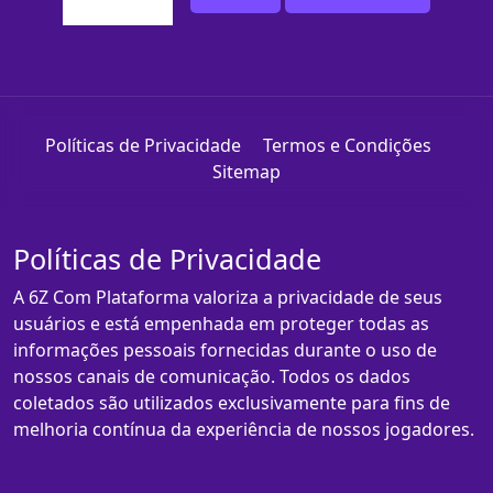
Políticas de Privacidade
Termos e Condições
Sitemap
Políticas de Privacidade
A 6Z Com Plataforma valoriza a privacidade de seus
usuários e está empenhada em proteger todas as
informações pessoais fornecidas durante o uso de
nossos canais de comunicação. Todos os dados
coletados são utilizados exclusivamente para fins de
melhoria contínua da experiência de nossos jogadores.