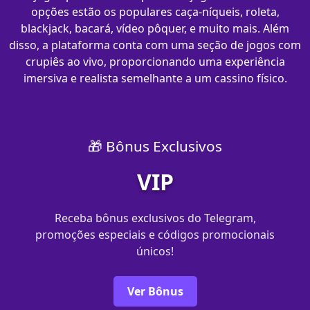
opções estão os populares caça-níqueis, roleta,
blackjack, bacará, vídeo pôquer, e muito mais. Além
disso, a plataforma conta com uma seção de jogos com
crupiês ao vivo, proporcionando uma experiência
imersiva e realista semelhante a um cassino físico.
🎁 Bônus Exclusivos
VIP
Receba bônus exclusivos do Telegram,
promoções especiais e códigos promocionais
únicos!
Ver Bônus