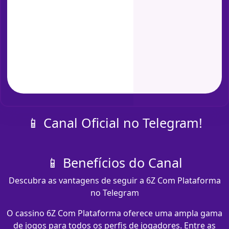
📱 Canal Oficial no Telegram!
📱 Benefícios do Canal
Descubra as vantagens de seguir a 6Z Com Plataforma
no Telegram
O cassino 6Z Com Plataforma oferece uma ampla gama
de jogos para todos os perfis de jogadores. Entre as