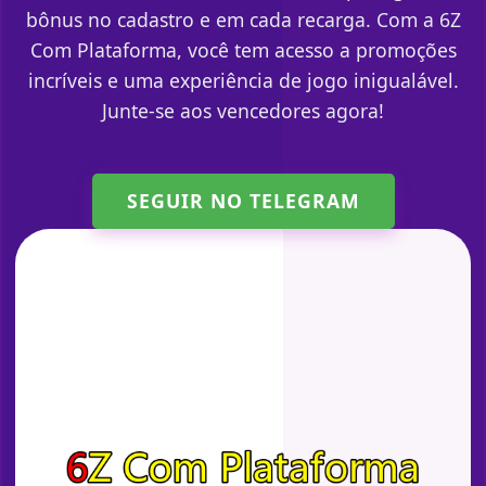
bônus no cadastro e em cada recarga. Com a 6Z
Com Plataforma, você tem acesso a promoções
incríveis e uma experiência de jogo inigualável.
Junte-se aos vencedores agora!
SEGUIR NO TELEGRAM