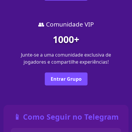
👥 Comunidade VIP
1000+
Junte-se a uma comunidade exclusiva de
jogadores e compartilhe experiências!
Entrar Grupo
📱 Como Seguir no Telegram