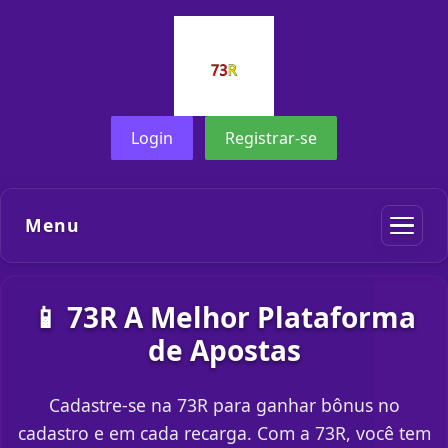
Login
Registrar-se
Menu
📱 73R A Melhor Plataforma
de Apostas
Cadastre-se na 73R para ganhar bônus no
cadastro e em cada recarga. Com a 73R, você tem