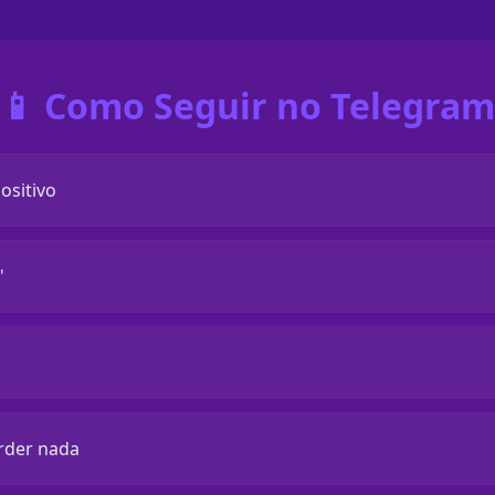
📱 Como Seguir no Telegram
ositivo
"
erder nada