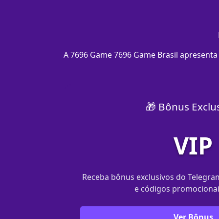
A 7696 Game 7696 Game Brasil apresenta c
🎁 Bônus Exclu
VIP
Receba bônus exclusivos do Telegra
e códigos promocionai
Ver Bônus