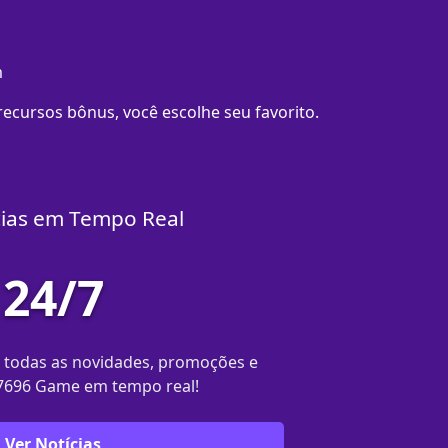
m
ecursos bônus, você escolhe seu favorito.
cias em Tempo Real
24/7
e todas as novidades, promoções e
7696 Game em tempo real!
Ver Notícias