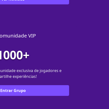
Comunidade VIP
1000+
unidade exclusiva de jogadores e
rtilhe experiências!
Entrar Grupo