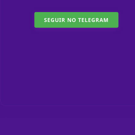
SEGUIR NO TELEGRAM