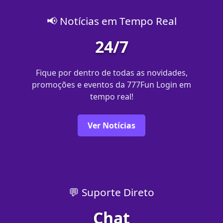
📢 Notícias em Tempo Real
24/7
Fique por dentro de todas as novidades,
promoções e eventos da 777Fun Login em
tempo real!
Ver Notícias
💬 Suporte Direto
Chat