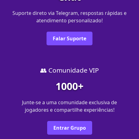
Suporte direto via Telegram, respostas rápidas e
atendimento personalizado!
Falar Suporte
👥 Comunidade VIP
1000+
Junte-se a uma comunidade exclusiva de
jogadores e compartilhe experiências!
Entrar Grupo