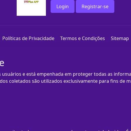
Login
Registrar-se
Políticas de Privacidade
Termos e Condições
Sitemap
de
us usuários e está empenhada em proteger todas as inform
os coletados são utilizados exclusivamente para fins de m