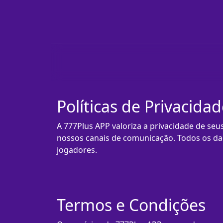
Políticas de Privacida
A 777Plus APP valoriza a privacidade de se
nossos canais de comunicação. Todos os dad
jogadores.
Termos e Condições