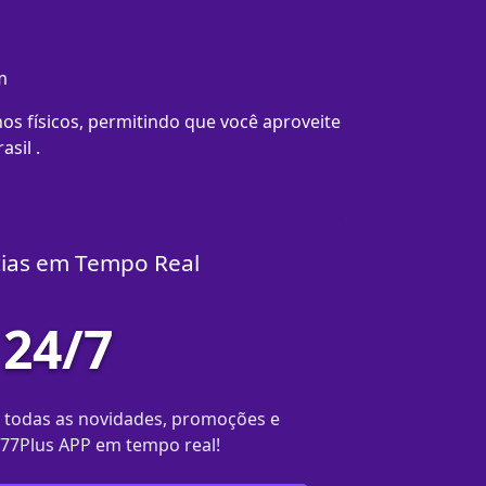
m
s físicos, permitindo que você aproveite
sil .
cias em Tempo Real
24/7
e todas as novidades, promoções e
777Plus APP em tempo real!