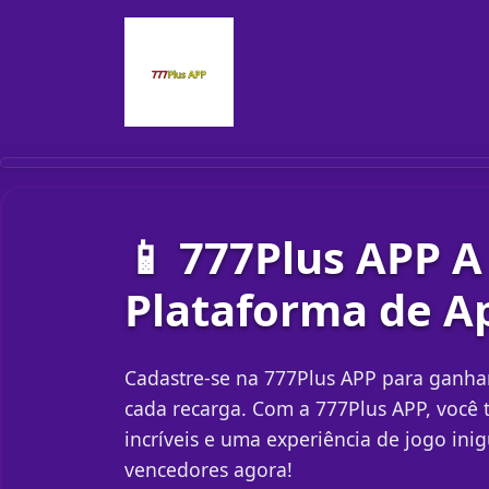
📱 777Plus APP 
Plataforma de A
Cadastre-se na 777Plus APP para ganha
cada recarga. Com a 777Plus APP, você
incríveis e uma experiência de jogo inig
vencedores agora!