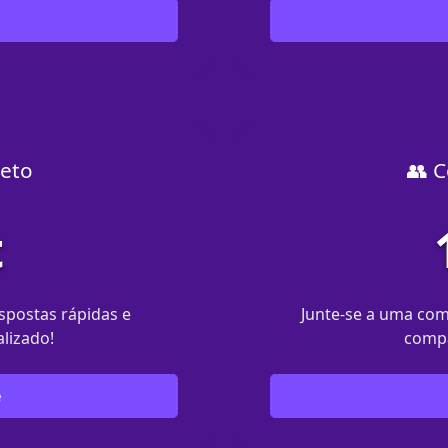
reto
👥 
t
espostas rápidas e
Junte-se a uma com
lizado!
compa
e