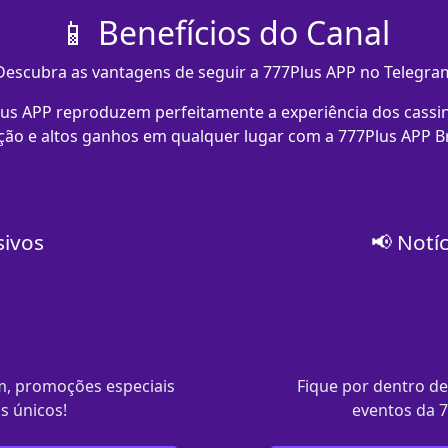
📱 Benefícios do Canal
Descubra as vantagens de seguir a 777Plus APP no Telegra
lus APP reproduzem perfeitamente a experiência dos cassino
ão e altos ganhos em qualquer lugar com a 777Plus APP Bra
sivos
📢 Notí
m, promoções especiais
Fique por dentro d
s únicos!
eventos da 