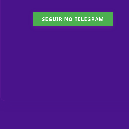
SEGUIR NO TELEGRAM