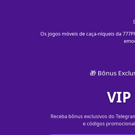
Os jogos móveis de caça-níqueis da 777P
emoç
🎁 Bônus Exclu
VIP
Receba bônus exclusivos do Telegra
e códigos promocionai