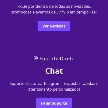
Fique por dentro de todas as novidades,
promoções e eventos da 777Vip em tempo real!
Ver Notícias
💬 Suporte Direto
Chat
Suporte direto via Telegram, respostas rápidas e
atendimento personalizado!
Falar Suporte