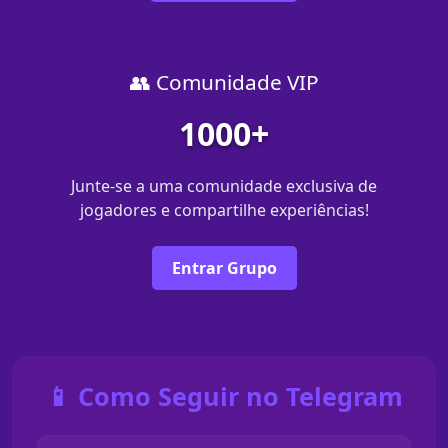
👥 Comunidade VIP
1000+
Junte-se a uma comunidade exclusiva de
jogadores e compartilhe experiências!
Entrar Grupo
📱 Como Seguir no Telegram