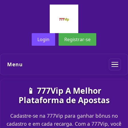
Login
Registrar-se
Menu
📱 777Vip A Melhor
Plataforma de Apostas
Cadastre-se na 777Vip para ganhar bônus no
cadastro e em cada recarga. Com a 777Vip, você