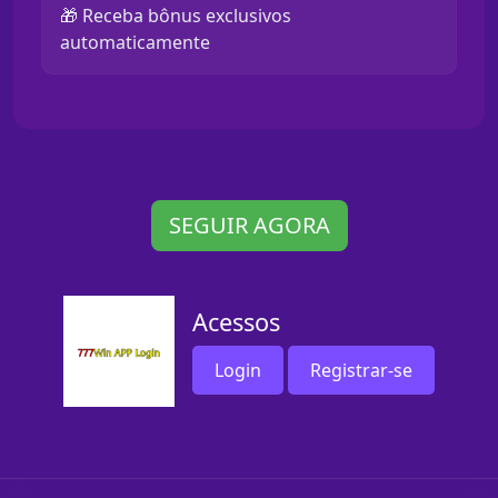
🎁 Receba bônus exclusivos
automaticamente
SEGUIR AGORA
Acessos
Login
Registrar-se