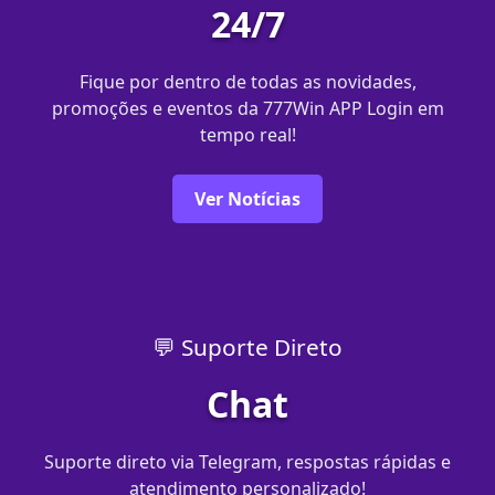
24/7
Fique por dentro de todas as novidades,
promoções e eventos da 777Win APP Login em
tempo real!
Ver Notícias
💬 Suporte Direto
Chat
Suporte direto via Telegram, respostas rápidas e
atendimento personalizado!