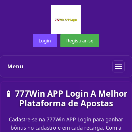
Login
Registrar-se
Menu
📱 777Win APP Login A Melhor
Plataforma de Apostas
Cadastre-se na 777Win APP Login para ganhar
bônus no cadastro e em cada recarga. Com a