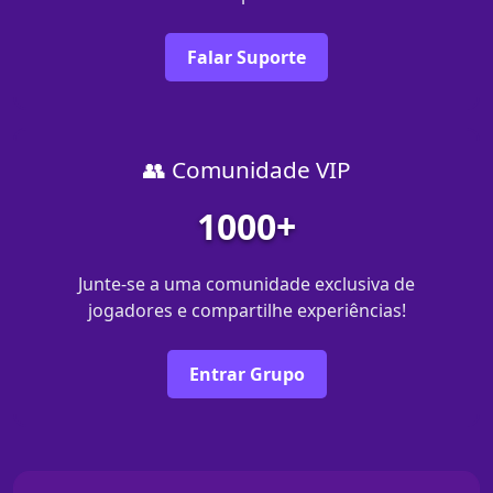
Falar Suporte
👥 Comunidade VIP
1000+
Junte-se a uma comunidade exclusiva de
jogadores e compartilhe experiências!
Entrar Grupo