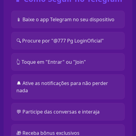
📱 Baixe o app Telegram no seu dispositivo
🔍 Procure por "@777 Pg LoginOficial"
👆 Toque em "Entrar" ou "Join"
🔔 Ative as notificações para não perder
nada
💬 Participe das conversas e interaja
🎁 Receba bônus exclusivos