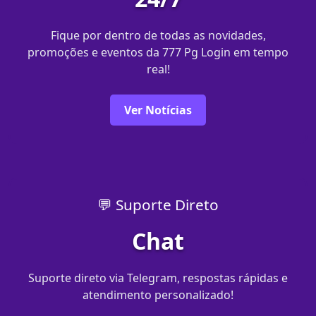
Fique por dentro de todas as novidades,
promoções e eventos da 777 Pg Login em tempo
real!
Ver Notícias
💬 Suporte Direto
Chat
Suporte direto via Telegram, respostas rápidas e
atendimento personalizado!