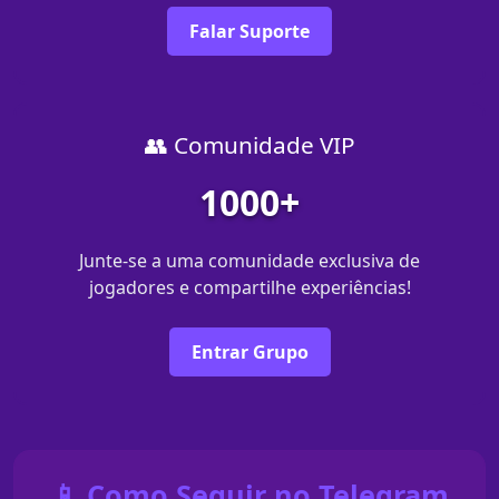
Falar Suporte
👥 Comunidade VIP
1000+
Junte-se a uma comunidade exclusiva de
jogadores e compartilhe experiências!
Entrar Grupo
📱 Como Seguir no Telegram