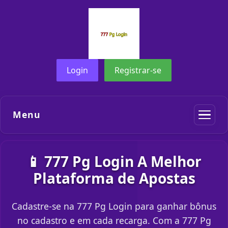
Login
Registrar-se
Menu
📱 777 Pg Login A Melhor
Plataforma de Apostas
Cadastre-se na 777 Pg Login para ganhar bônus
no cadastro e em cada recarga. Com a 777 Pg