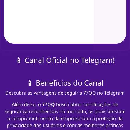
📱 Canal Oficial no Telegram!
📱 Benefícios do Canal
Descubra as vantagens de seguir a 77QQ no Telegram
Além disso, o
77QQ
busca obter certificações de
segurança reconhecidas no mercado, as quais atestam
o comprometimento da empresa com a proteção da
privacidade dos usuários e com as melhores práticas