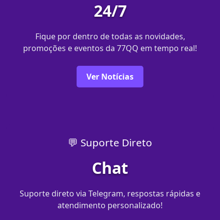
24/7
Fique por dentro de todas as novidades,
promoções e eventos da 77QQ em tempo real!
Ver Notícias
💬 Suporte Direto
Chat
Suporte direto via Telegram, respostas rápidas e
atendimento personalizado!