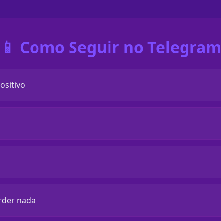
📱 Como Seguir no Telegram
ositivo
erder nada