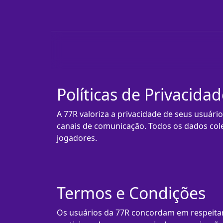
Políticas de Privacida
A 77R valoriza a privacidade de seus usuár
canais de comunicação. Todos os dados cole
jogadores.
Termos e Condições
Os usuários da 77R concordam em respeitar 