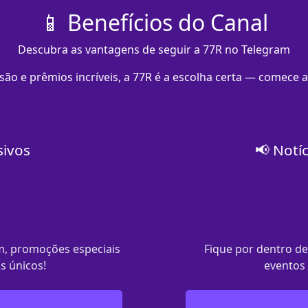
📱 Benefícios do Canal
Descubra as vantagens de seguir a 77R no Telegram
ão e prêmios incríveis, a 77R é a escolha certa — comece 
sivos
📢 Notí
m, promoções especiais
Fique por dentro d
s únicos!
eventos