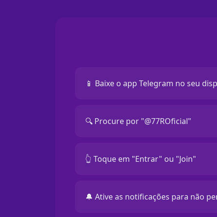
📱 Baixe o app Telegram no seu disp
🔍 Procure por "@77ROficial"
👆 Toque em "Entrar" ou "Join"
🔔 Ative as notificações para não p