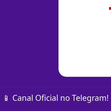
📱 Canal Oficial no Telegram!