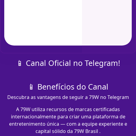
📱 Canal Oficial no Telegram!
📱 Benefícios do Canal
Descubra as vantagens de seguir a 79W no Telegram
A 79W utiliza recursos de marcas certificadas
internacionalmente para criar uma plataforma de
entretenimento única — com a equipe experiente e
capital sólido da 79W Brasil .