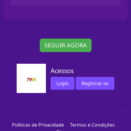
SEGUIR AGORA
Acessos
Login
Registrar-se
Políticas de Privacidade
Termos e Condições