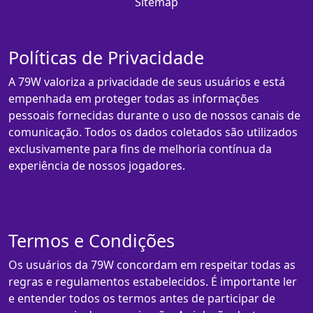
Sitemap
Políticas de Privacidade
A 79W valoriza a privacidade de seus usuários e está
empenhada em proteger todas as informações
pessoais fornecidas durante o uso de nossos canais de
comunicação. Todos os dados coletados são utilizados
exclusivamente para fins de melhoria contínua da
experiência de nossos jogadores.
Termos e Condições
Os usuários da 79W concordam em respeitar todas as
regras e regulamentos estabelecidos. É importante ler
e entender todos os termos antes de participar de