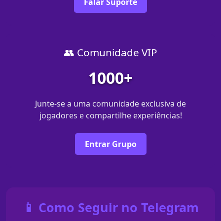
Falar Suporte
👥 Comunidade VIP
1000+
Junte-se a uma comunidade exclusiva de
jogadores e compartilhe experiências!
Entrar Grupo
📱 Como Seguir no Telegram