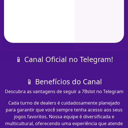
📱 Canal Oficial no Telegram!
📱 Benefícios do Canal
Descubra as vantagens de seguir a 7Bslot no Telegram
Cada turno de dealers é cuidadosamente planejado
para garantir que você sempre tenha acesso aos seus
jogos favoritos. Nossa equipe é diversificada e
multicultural, oferecendo uma experiência que atende