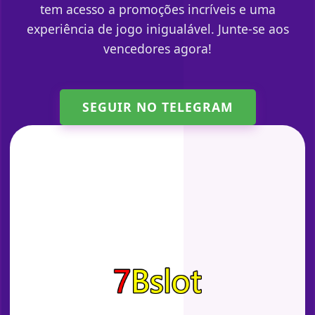
tem acesso a promoções incríveis e uma
experiência de jogo inigualável. Junte-se aos
vencedores agora!
SEGUIR NO TELEGRAM