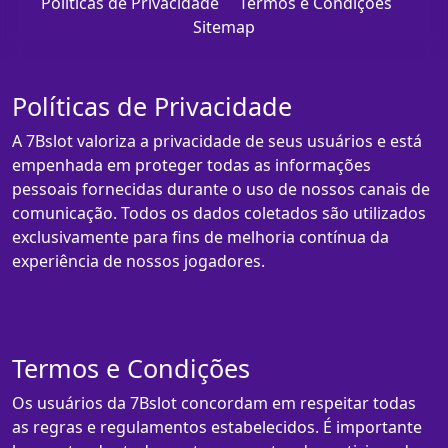
Políticas de Privacidade
Termos e Condições
Sitemap
Políticas de Privacidade
A 7Bslot valoriza a privacidade de seus usuários e está
empenhada em proteger todas as informações
pessoais fornecidas durante o uso de nossos canais de
comunicação. Todos os dados coletados são utilizados
exclusivamente para fins de melhoria contínua da
experiência de nossos jogadores.
Termos e Condições
Os usuários da 7Bslot concordam em respeitar todas
as regras e regulamentos estabelecidos. É importante