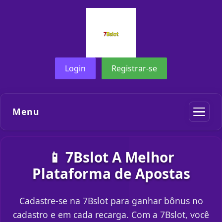
Login
Registrar-se
Menu
📱 7Bslot A Melhor
Plataforma de Apostas
Cadastre-se na 7Bslot para ganhar bônus no
cadastro e em cada recarga. Com a 7Bslot, você