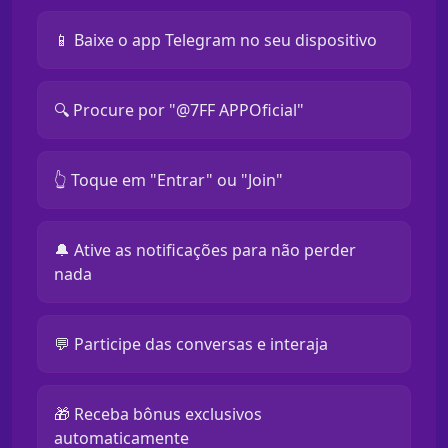
📱 Baixe o app Telegram no seu dispositivo
🔍 Procure por "@7FF APPOficial"
👆 Toque em "Entrar" ou "Join"
🔔 Ative as notificações para não perder
nada
💬 Participe das conversas e interaja
🎁 Receba bônus exclusivos
automaticamente