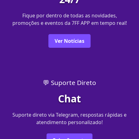
Fique por dentro de todas as novidades,
promoções e eventos da 7FF APP em tempo real!
Ver Notícias
💬 Suporte Direto
Chat
Suporte direto via Telegram, respostas rápidas e
atendimento personalizado!