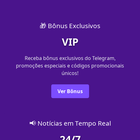
🎁 Bônus Exclusivos
VIP
Receba bônus exclusivos do Telegram,
promoções especiais e códigos promocionais
únicos!
Ver Bônus
📢 Notícias em Tempo Real
24/7