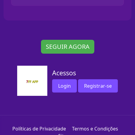
SEGUIR AGORA
Acessos
Login
Registrar-se
Políticas de Privacidade
Termos e Condições