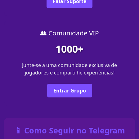
Falar Suporte
👥 Comunidade VIP
1000+
Junte-se a uma comunidade exclusiva de
jogadores e compartilhe experiências!
Entrar Grupo
📱 Como Seguir no Telegram