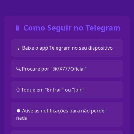
📱 Como Seguir no Telegram
📱 Baixe o app Telegram no seu dispositivo
🔍 Procure por "@7X777Oficial"
👆 Toque em "Entrar" ou "Join"
🔔 Ative as notificações para não perder
nada