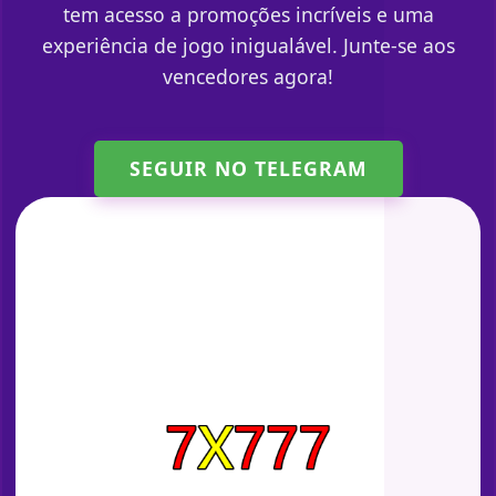
tem acesso a promoções incríveis e uma
experiência de jogo inigualável. Junte-se aos
vencedores agora!
SEGUIR NO TELEGRAM