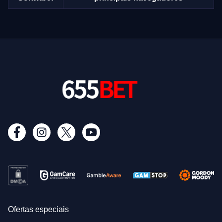
Ofertas especiais