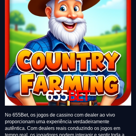
No 655Bet, os jogos de cassino com dealer ao vivo
proporcionam uma experiência verdadeiramente
autêntica. Com dealers reais conduzindo os jogos em
tempo real, os jogadores podem interagir e sentir toda a