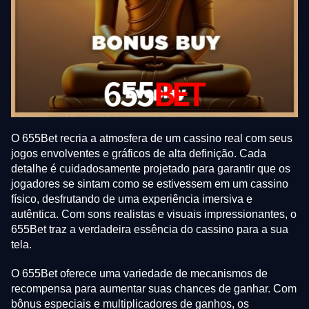
O 655Bet recria a atmosfera de um cassino real com seus
jogos envolventes e gráficos de alta definição. Cada
detalhe é cuidadosamente projetado para garantir que os
jogadores se sintam como se estivessem em um cassino
físico, desfrutando de uma experiência imersiva e
autêntica. Com sons realistas e visuais impressionantes, o
655Bet traz a verdadeira essência do cassino para a sua
tela.
O 655Bet oferece uma variedade de mecanismos de
recompensa para aumentar suas chances de ganhar. Com
bônus especiais e multiplicadores de ganhos, os